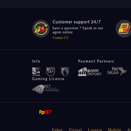
Customer support 24/7
have a question ? Speak to our
agent online
Contact CS
Info
Payment Partners
Gaming License
Fpbet
Virtual
Loteria
Mobile
A