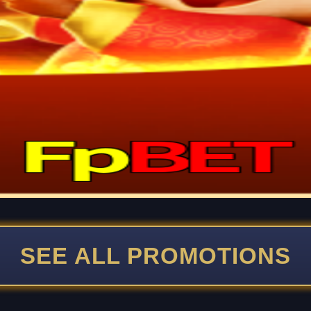
SEE ALL PROMOTIONS