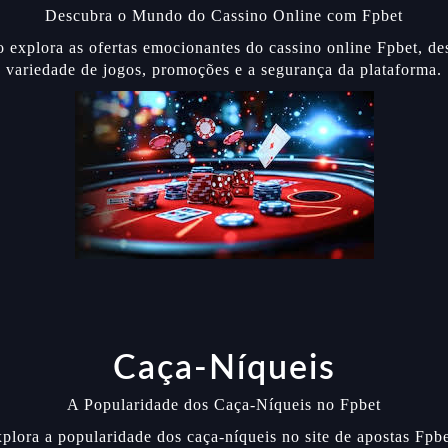
Descubra o Mundo do Cassino Online com Fpbet
go explora as ofertas emocionantes do cassino online Fpbet, de
variedade de jogos, promoções e a segurança da plataforma.
Caça-Níqueis
A Popularidade dos Caça-Níqueis no Fpbet
xplora a popularidade dos caça-níqueis no site de apostas Fpb