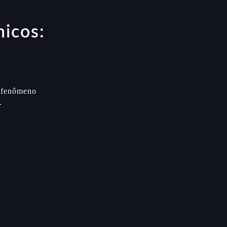
nicos:
m fenômeno
.