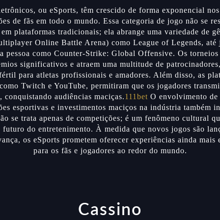
letrônicos, ou eSports, têm crescido de forma exponencial nos
ões de fãs em todo o mundo. Essa categoria de jogo não se r
em plataformas tradicionais; ela abrange uma variedade de g
iplayer Online Battle Arena) como League of Legends, até j
a pessoa como Counter-Strike: Global Offensive. Os torneios
mios significativos e atraem uma multitude de patrocinadores
rtil para atletas profissionais e amadores. Além disso, as pl
 como Twitch e YouTube, permitiram que os jogadores transmi
s, conquistando audiências maciças.
111bet
O envolvimento de 
ões esportivas e investimentos maciços na indústria também i
Não se trata apenas de competições; é um fenômeno cultural qu
 futuro do entretenimento. À medida que novos jogos são lan
vança, os eSports prometem oferecer experiências ainda mais
para os fãs e jogadores ao redor do mundo.
Cassino