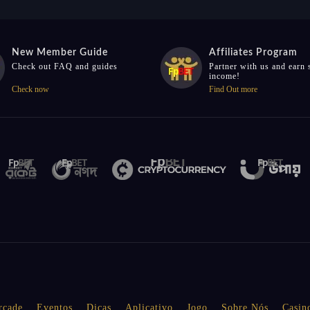
New Member Guide
Affiliates Program
Check out FAQ and guides
Partner with us and earn
income!
Check now
Find Out more
rcade
Eventos
Dicas
Aplicativo
Jogo
Sobre Nós
Casin