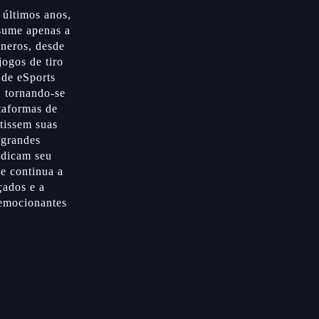
 últimos anos,
esume apenas a
êneros, desde
ogos de tiro
 de eSports
, tornando-se
ataformas de
tissem suas
grandes
ndicam seu
e continua a
çados e a
 emocionantes