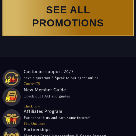
SEE ALL
PROMOTIONS
Customer support 24/7
have a question ? Speak to our agent online
Contact CS
New Member Guide
Check out FAQ and guides
Check now
Affiliates Program
Partner with us and earn some income!
Find Out more
Partnerships
Meet our Brand Ambassadors & Sports Partners