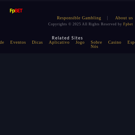
Responsible Gambling
About us
Copyrights © 2025 All Rights Reserved by
Fpbet
Related Sites
de
Eventos
Dicas
Aplicativo
Jogo
Sobre
Casino
Esp
Nós