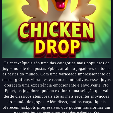
Os caça-níqueis são uma das categorias mais populares de
jogos no site de apostas Fpbet, atraindo jogadores de todas
as partes do mundo. Com uma variedade impressionante de
temas, gráficos vibrantes e recursos interativos, esses jogos
oferecem uma experiência emocionante e envolvente. No
Fpbet, os jogadores podem explorar uma seleção que vai
desde clássicos atemporais até as mais recentes inovações
do mundo dos jogos. Além disso, muitos caça-níqueis
oferecem jackpots progressivos que podem transformar um
pequeno investimento em grandes prêmios. Os