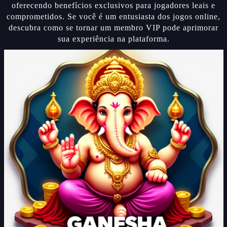
oferecendo benefícios exclusivos para jogadores leais e
comprometidos. Se você é um entusiasta dos jogos online,
descubra como se tornar um membro VIP pode aprimorar
sua experiência na plataforma.